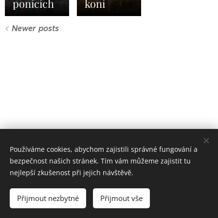
ponících
koní
Newer posts
Používáme cookies, abychom zajistili správné fungování a
bezpečnost našich stránek. Tím vám můžeme zajistit tu
nejlepší zkušenost při jejich návštěvě.
© 2026 Jezdecká škola Praha 7 z. s.
All rights reserved.
Přijmout nezbytné
Přijmout vše
Cookies