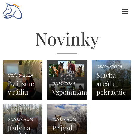
Novinky
08/04/2024
Stavba
06/05/2024
Byli jsme
areálu
11/04/2024
v rádiu
Vzpomínáme
pokračuje
26/03/2024
16/03/2024
Jízdy na
Příjezd