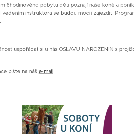
6hodinového pobytu děti poznají naše koně a poníky,
 vedením instruktora se budou moci i zajezdit. Progr
.
žnost uspořádat si u nás OSLAVU NAROZENIN s projíž
ace pište na náš
e-mail
.