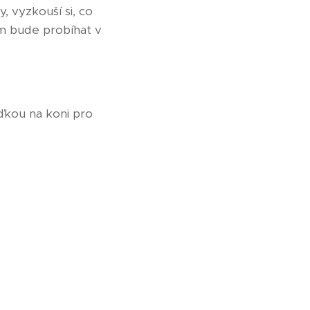
 vyzkouší si, co
am bude probíhat v
ďkou na koni pro